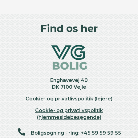
©
OpenStreetMap
contributors ©
CARTO
+
Find os her
−
Enghavevej 40
DK 7100 Vejle
Cookie- og privatlivspolitik (lejere)
Cookie- og privatlivspolitik
(hjemmesidebesøgende)
Boligsøgning - ring: +45 59 59 59 55