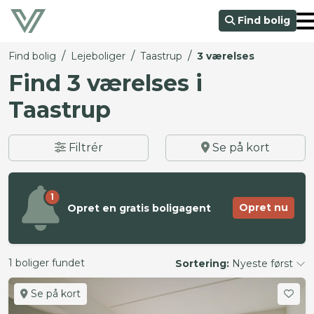
Find bolig
/
/
/
Find bolig
Lejeboliger
Taastrup
3 værelses
Find 3 værelses i
Taastrup
Filtrér
Se på kort
1
Opret nu
Opret en gratis boligagent
1 boliger fundet
Sortering:
Nyeste først
Se på kort