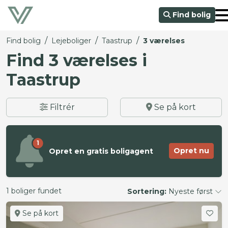
Find bolig
/
/
/
Find bolig
Lejeboliger
Taastrup
3 værelses
Find 3 værelses i
Taastrup
Filtrér
Se på kort
1
Opret nu
Opret en gratis boligagent
1 boliger fundet
Sortering:
Nyeste først
Se på kort