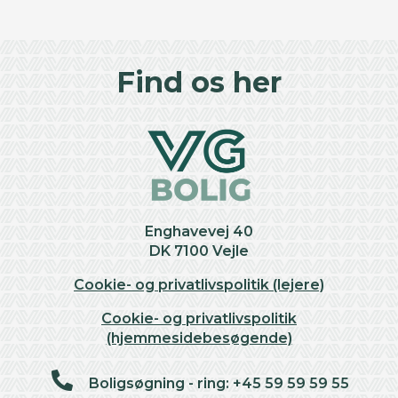
©
OpenStreetMap
contributors ©
CARTO
+
Find os her
−
Enghavevej 40
DK 7100 Vejle
Cookie- og privatlivspolitik (lejere)
Cookie- og privatlivspolitik
(hjemmesidebesøgende)
Boligsøgning - ring: +45 59 59 59 55