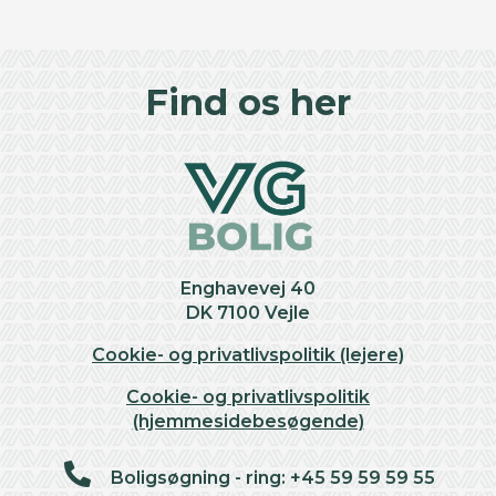
©
OpenStreetMap
contributors ©
CARTO
+
Find os her
−
Enghavevej 40
DK 7100 Vejle
Cookie- og privatlivspolitik (lejere)
Cookie- og privatlivspolitik
(hjemmesidebesøgende)
Boligsøgning - ring: +45 59 59 59 55