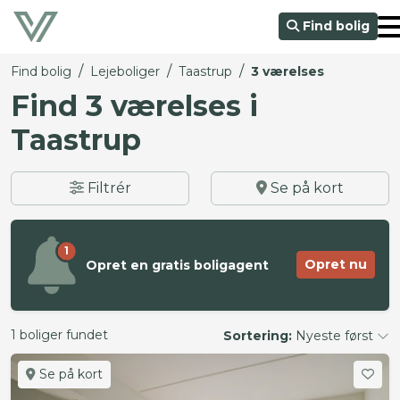
Find bolig
/
/
/
Find bolig
Lejeboliger
Taastrup
3 værelses
Find 3 værelses i
Taastrup
Filtrér
Se på kort
1
Opret nu
Opret en gratis boligagent
1 boliger fundet
Sortering:
Nyeste først
Se på kort