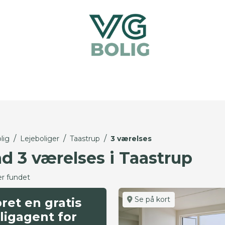
/
/
/
lig
Lejeboliger
Taastrup
3 værelses
nd 3 værelses i Taastrup
er fundet
Se på kort
ret en gratis
ligagent for