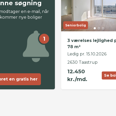
nne søgning
modtager en e-mail, når
 kommer nye boliger
Seniorbolig
1
3 værelses lejlighed 
78 m²
Ledig pr. 15.10.2026
2630 Taastrup
12.450
Se bo
kr./md.
ret en gratis her