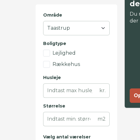
de
Du 
Område
der
Boligtype
Lejlighed
Rækkehus
Husleje
kr.
Op
Størrelse
m2
Vælg antal værelser