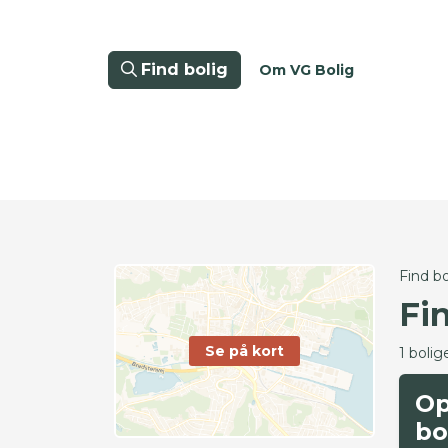
Find bolig
Om VG Bolig
Find bo
Fi
Se på kort
1 bolig
Op
bo