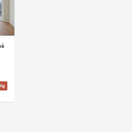
på
lig