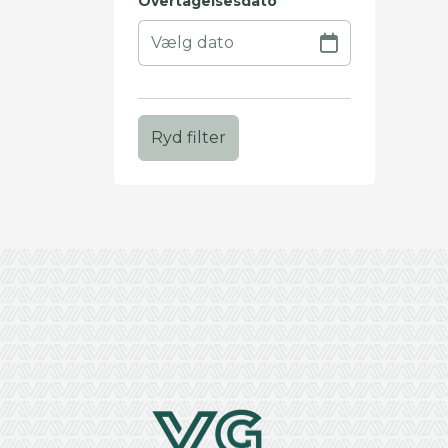
Overtagelsesdato
Ryd filter
+
−