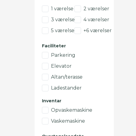
1 værelse
2 værelser
3 værelser
4 værelser
5 værelser
+6 værelser
Faciliteter
Parkering
Elevator
Altan/terasse
Ladestander
Inventar
Opvaskemaskine
Vaskemaskine