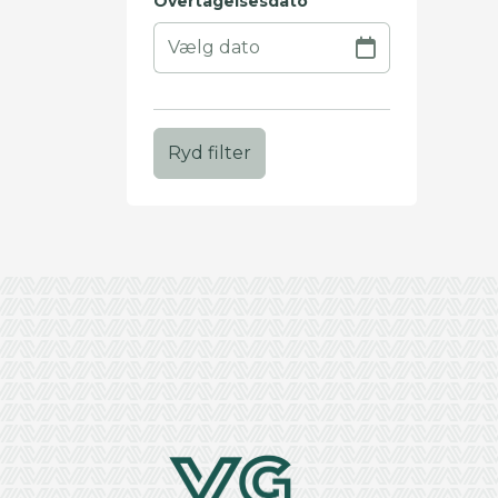
Overtagelsesdato
Ryd filter
+
−