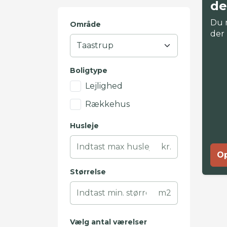
de
Du 
Område
der
Boligtype
Lejlighed
Rækkehus
Husleje
kr.
Op
Størrelse
m2
Vælg antal værelser