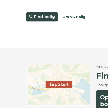
Find bolig
Om VG Bolig
Find bo
Fi
Se på kort
1 bolig
Op
bo