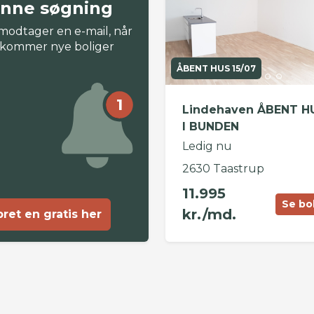
nne søgning
modtager en e-mail, når
 kommer nye boliger
ÅBENT HUS 15/07
1
Lindehaven ÅBENT H
I BUNDEN
Ledig nu
2630 Taastrup
11.995
Se bo
kr./md.
ret en gratis her