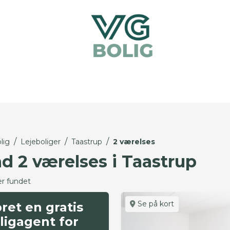
/
/
/
lig
Lejeboliger
Taastrup
2 værelses
nd 2 værelses i Taastrup
er fundet
Se på kort
ret en gratis
ligagent for