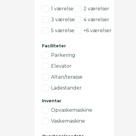
1 værelse
2 værelser
3 værelser
4 værelser
5 værelser
+6 værelser
Faciliteter
Parkering
Elevator
Altan/terasse
Ladestander
Inventar
Opvaskemaskine
Vaskemaskine