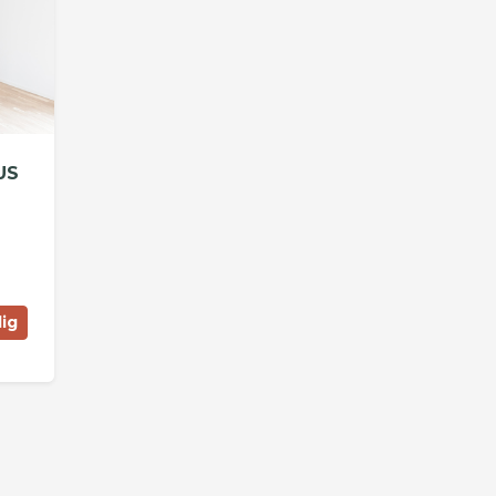
US
lig