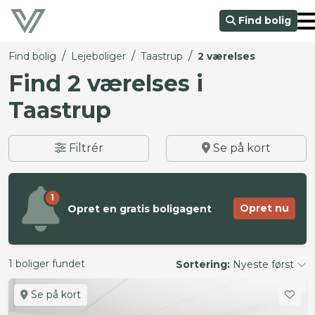
Find bolig
/
/
/
Find bolig
Lejeboliger
Taastrup
2 værelses
Find 2 værelses i
Taastrup
Filtrér
Se på kort
1
Opret nu
Opret en gratis boligagent
1 boliger fundet
Sortering:
Nyeste først
Se på kort