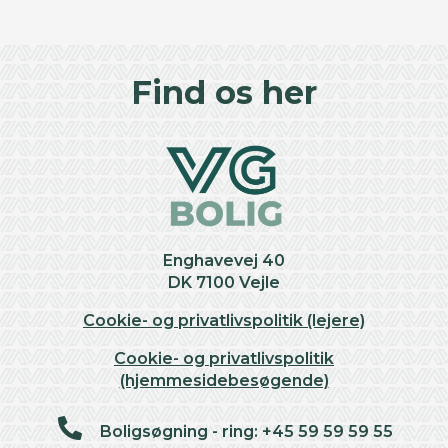
©
OpenStreetMap
contributors ©
CARTO
+
Find os her
−
Enghavevej 40
DK 7100 Vejle
Cookie- og privatlivspolitik (lejere)
Cookie- og privatlivspolitik
(hjemmesidebesøgende)
Boligsøgning - ring: +45 59 59 59 55