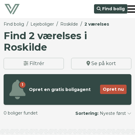
Find bolig
/
/
/
Find bolig
Lejeboliger
Roskilde
2 værelses
Find 2 værelses i
Roskilde
Filtrér
Se på kort
1
Opret nu
Opret en gratis boligagent
0 boliger fundet
Sortering:
Nyeste først
©
OpenStreetMap
contributors ©
CARTO