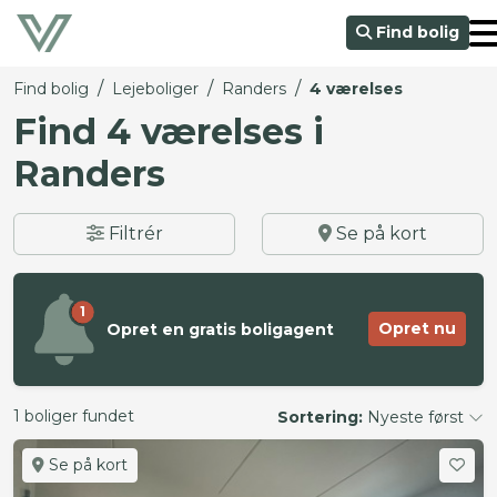
Find bolig
/
/
/
Find bolig
Lejeboliger
Randers
4 værelses
Find 4 værelses i
Randers
Filtrér
Se på kort
1
Opret nu
Opret en gratis boligagent
1 boliger fundet
Sortering:
Nyeste først
Se på kort