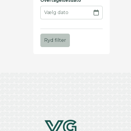
Overtagelsesdato
Ryd filter
+
−