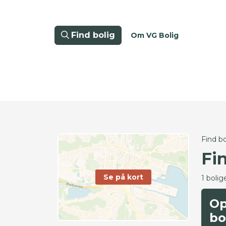
Find bolig
Om VG Bolig
Find bo
Fi
Se på kort
1 bolig
Op
bo