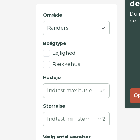
de
Du 
Område
der
Boligtype
Lejlighed
Rækkehus
Husleje
kr.
Op
Størrelse
m2
Vælg antal værelser