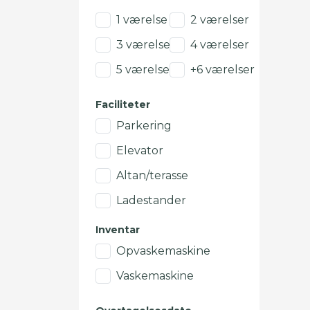
1 værelse
2 værelser
3 værelser
4 værelser
5 værelser
+6 værelser
Faciliteter
Parkering
Elevator
Altan/terasse
Ladestander
Inventar
Opvaskemaskine
Vaskemaskine