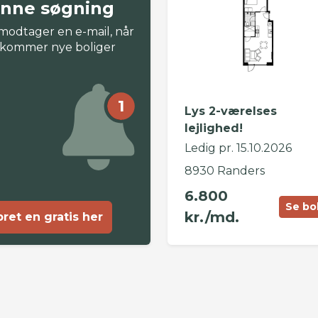
nne søgning
modtager en e-mail, når
 kommer nye boliger
1
Lys 2-værelses
lejlighed!
Ledig pr. 15.10.2026
8930 Randers
6.800
Se bo
kr./md.
ret en gratis her