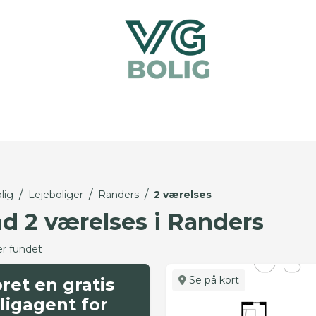
/
/
/
lig
Lejeboliger
Randers
2 værelses
nd 2 værelses i Randers
er fundet
Se på kort
ret en gratis
ligagent for