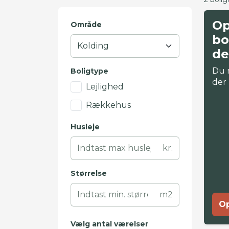
Op
Område
bo
de
Du 
Boligtype
der
Lejlighed
Rækkehus
Husleje
kr.
Størrelse
m2
Op
Vælg antal værelser