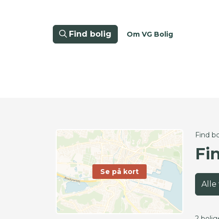
Find bolig
Om VG Bolig
Find bo
Fin
Se på kort
Alle
2 bolig