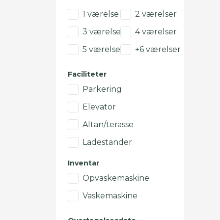
1 værelse
2 værelser
3 værelser
4 værelser
5 værelser
+6 værelser
Faciliteter
Parkering
Elevator
Altan/terasse
Ladestander
Inventar
Opvaskemaskine
Vaskemaskine