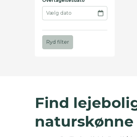
Overtagelsesdato
Ryd filter
+
−
Find lejebolig
naturskønne