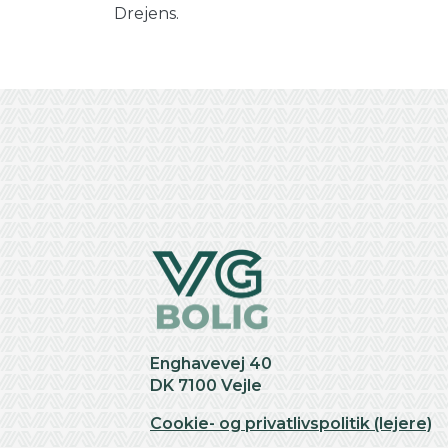
Drejens.
Enghavevej 40
DK 7100 Vejle
Cookie- og privatlivspolitik (lejere)