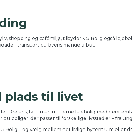
lding
v, shopping og cafémiljø, tilbyder VG Bolig også lejebol
gågader, transport og byens mange tilbud.
plads til livet
er Drejens, får du en moderne lejebolig med gennemtæn
du boliger, der passer til forskellige livsstadier – fra un
 VG Bolig – og vælg mellem det livlige bycentrum eller d