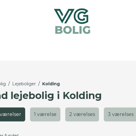
/
/
lig
Lejeboliger
Kolding
d lejebolig i Kolding
 værelser
1 værelse
2 værelses
3 værelses
er fundet