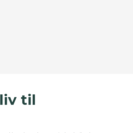
©
OpenStreetMap
contributors ©
CARTO
iv til