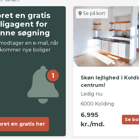
Se på kort
ret en gratis
ligagent for
nne søgning
modtager en e-mail, når
 kommer nye boliger
1
Skøn lejlighed i Kold
centrum!
Ledig nu
6000 Kolding
6.995
Se bo
kr./md.
ret en gratis her