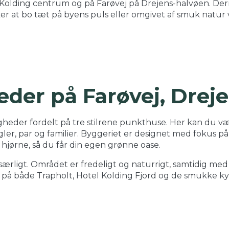
åde Kolding centrum og på Farøvej på Drejens-halvøen. D
er at bo tæt på byens puls eller omgivet af smuk natur 
eder på Farøvej, Drej
igheder fordelt på tre stilrene punkthuse. Her kan du v
gler, par og familier. Byggeriet er designet med fokus på 
s hjørne, så du får din egen grønne oase.
rligt. Området er fredeligt og naturrigt, samtidig med 
t på både Trapholt, Hotel Kolding Fjord og de smukke ky