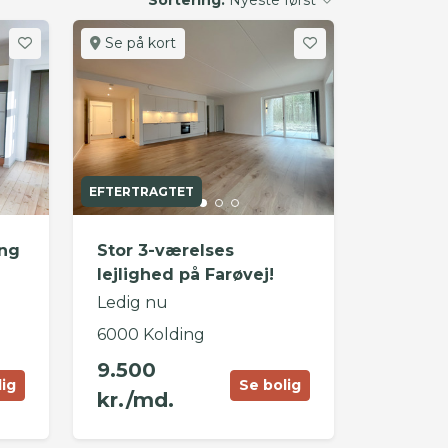
Se på kort
EFTERTRAGTET
ing
Stor 3-værelses
lejlighed på Farøvej!
Ledig nu
6000 Kolding
9.500
lig
Se bolig
kr./md.