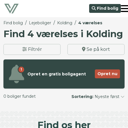
Find bolig
/
/
/
Find bolig
Lejeboliger
Kolding
4 værelses
Find 4 værelses i Kolding
Filtrér
Se på kort
1
Opret nu
Opret en gratis boligagent
0 boliger fundet
Sortering:
Nyeste først
©
OpenStreetMap
contributors ©
CARTO
+
Find os her
−