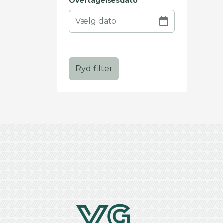
Overtagelsesdato
Ryd filter
+
−