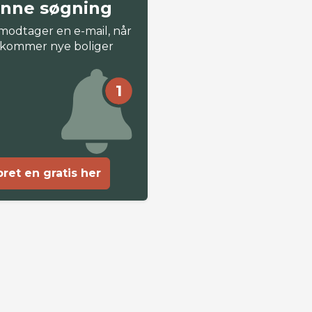
nne søgning
modtager en e-mail, når
 kommer nye boliger
1
ret en gratis her