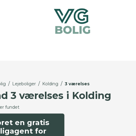
/
/
/
lig
Lejeboliger
Kolding
3 værelses
nd 3 værelses i Kolding
ger fundet
ret en gratis
ligagent for