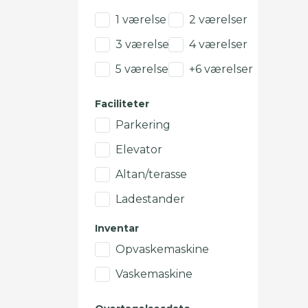
1 værelse
2 værelser
3 værelser
4 værelser
5 værelser
+6 værelser
Faciliteter
Parkering
Elevator
Altan/terasse
Ladestander
Inventar
Opvaskemaskine
Vaskemaskine