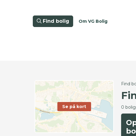
Find bolig
Om VG Bolig
Find bo
Fi
Se på kort
0 boli
Op
bo