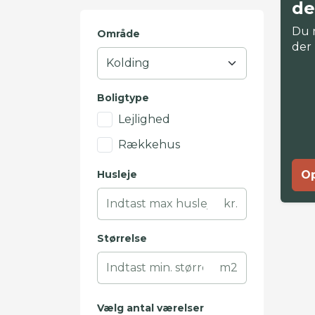
de
Du 
Område
der
Boligtype
Lejlighed
Rækkehus
Husleje
Op
kr.
Størrelse
m2
Vælg antal værelser