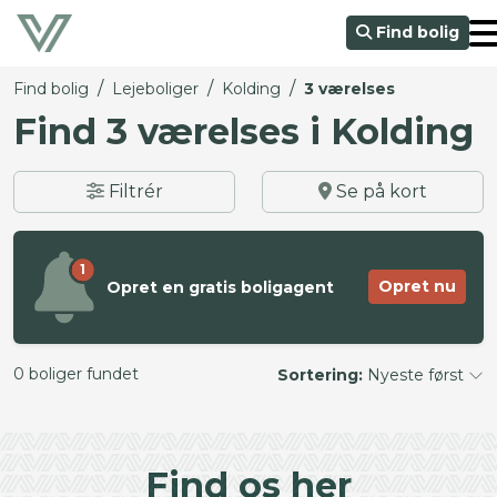
Find bolig
/
/
/
Find bolig
Lejeboliger
Kolding
3 værelses
Find 3 værelses i Kolding
Filtrér
Se på kort
1
Opret nu
Opret en gratis boligagent
0 boliger fundet
Sortering:
Nyeste først
©
OpenStreetMap
contributors ©
CARTO
+
Find os her
−