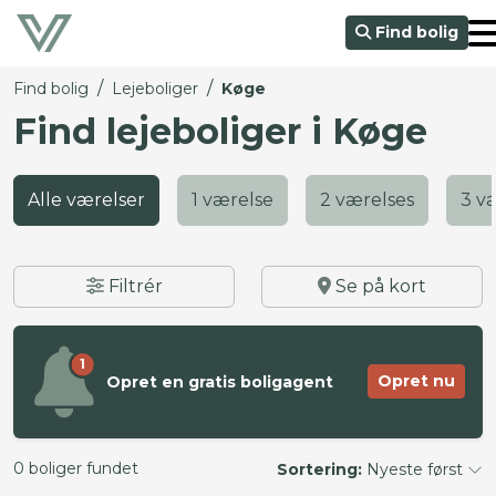
Find bolig
/
/
Find bolig
Lejeboliger
Køge
Find lejeboliger i Køge
Alle værelser
1 værelse
2 værelses
3 v
Filtrér
Se på kort
1
Opret nu
Opret en gratis boligagent
0 boliger fundet
Sortering:
Nyeste først