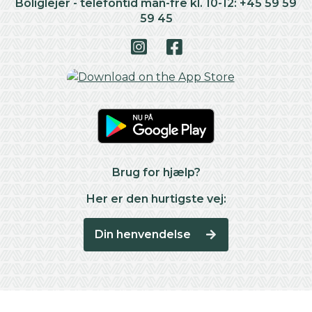
Boliglejer - telefontid man-fre kl. 10-12: +45 59 59
59 45
Brug for hjælp?
Her er den hurtigste vej:
Din henvendelse