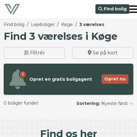
Find bolig
/
/
/
Find bolig
Lejeboliger
Køge
3 værelses
Find 3 værelses i Køge
Filtrér
Se på kort
1
Opret nu
Opret en gratis boligagent
0 boliger fundet
Sortering:
Nyeste først
©
OpenStreetMap
contributors ©
CARTO
+
Find os her
−