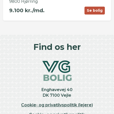
9800 Hjørring
9.100 kr./md.
Se bolig
©
OpenStreetMap
contributors ©
CARTO
+
Find os her
−
Enghavevej 40
DK 7100 Vejle
Cookie- og privatlivspolitik (lejere)