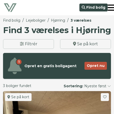
Find bolig
/
/
/
Find bolig
Lejeboliger
Hjørring
3 værelses
Find 3 værelses i Hjørring
Filtrér
Se på kort
1
Opret nu
Opret en gratis boligagent
3 boliger fundet
Sortering:
Nyeste først
Se på kort