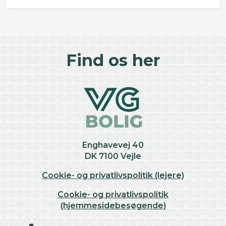
©
OpenStreetMap
contributors ©
CARTO
+
Find os her
−
Enghavevej 40
DK 7100 Vejle
Cookie- og privatlivspolitik (lejere)
Cookie- og privatlivspolitik
(hjemmesidebesøgende)