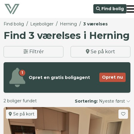
Find bolig
/
/
/
Find bolig
Lejeboliger
Herning
3 værelses
Find 3 værelses i Herning
Filtrér
Se på kort
1
Opret nu
Opret en gratis boligagent
2 boliger fundet
Sortering:
Nyeste først
Se på kort