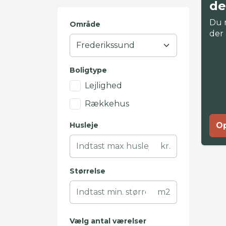
de
Du 
Område
der
Boligtype
Lejlighed
Rækkehus
Husleje
Op
kr.
Størrelse
m2
Vælg antal værelser