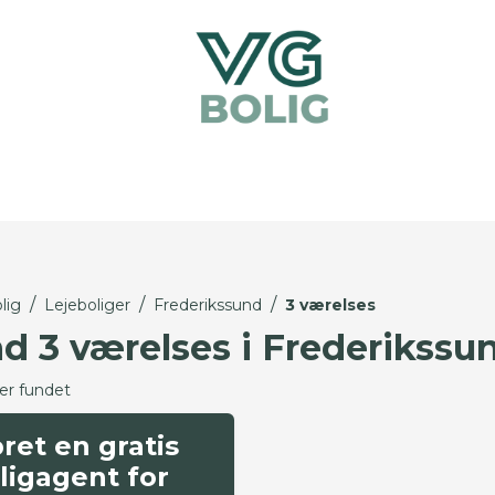
/
/
/
lig
Lejeboliger
Frederikssund
3 værelses
nd 3 værelses i Frederikssu
ger fundet
ret en gratis
ligagent for