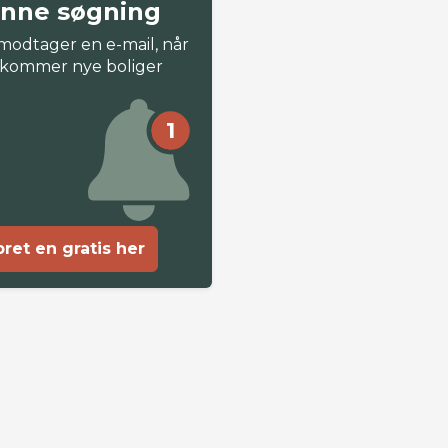
nne søgning
modtager en e-mail, når
 kommer nye boliger
1
ret en gratis her