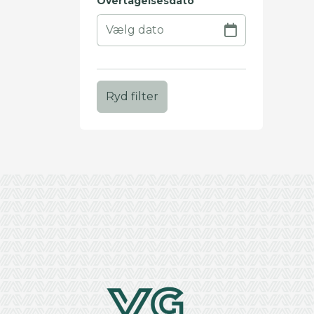
Overtagelsesdato
Ryd filter
+
−