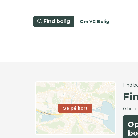
Find bolig
Om VG Bolig
Find bo
Fi
Se på kort
0 boli
Op
bo