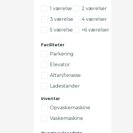
1 værelse
2 værelser
3 værelser
4 værelser
5 værelser
+6 værelser
Faciliteter
Parkering
Elevator
Altan/terasse
Ladestander
Inventar
Opvaskemaskine
Vaskemaskine