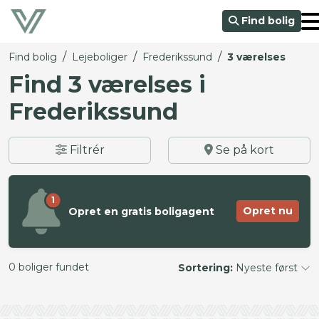
Find bolig
/
/
/
Find bolig
Lejeboliger
Frederikssund
3 værelses
Find 3 værelses i
Frederikssund
Filtrér
Se på kort
1
Opret nu
Opret en gratis boligagent
0 boliger fundet
Sortering:
Nyeste først
©
OpenStreetMap
contributors ©
CARTO