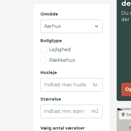
de
Du 
Område
der
Boligtype
Lejlighed
Rækkehus
Husleje
kr.
Op
Størrelse
m2
Se
Vælg antal værelser