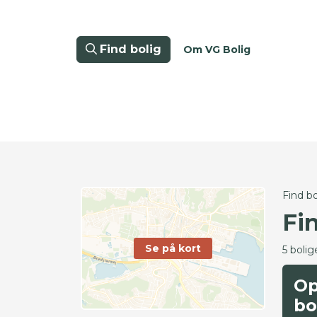
Find bolig
Om VG Bolig
Find bo
Fi
Se på kort
5 bolig
Op
bo