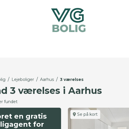
/
/
/
lig
Lejeboliger
Aarhus
3 værelses
nd 3 værelses i Aarhus
er fundet
Se på kort
ret en gratis
ligagent for