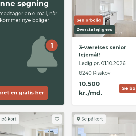
nne søgning
modtager en e-mail, når
 kommer nye boliger
Seniorbolig
Øverste lejlighed
1
3-værelses senior
lejemål!
Ledig pr. 01.10.2026
8240 Risskov
10.500
Se bo
kr./md.
ret en gratis her
 på kort
Se på kort