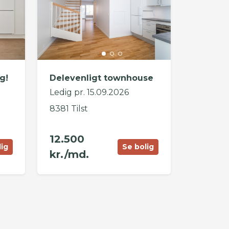
g!
Delevenligt townhouse
Ledig pr. 15.09.2026
8381 Tilst
12.500
lig
Se bolig
kr./md.