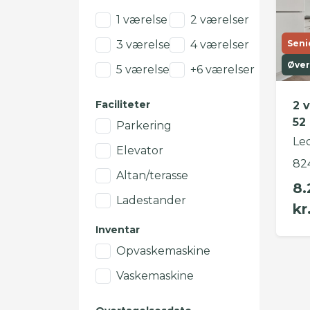
1 værelse
2 værelser
3 værelser
4 værelser
Seni
Øver
5 værelser
+6 værelser
Faciliteter
2 
52
Parkering
Led
Elevator
82
Altan/terasse
8.
Ladestander
kr
Inventar
Opvaskemaskine
Vaskemaskine