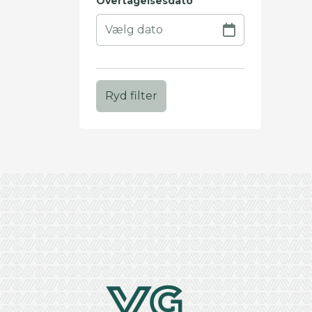
Overtagelsesdato
Ryd filter
+
−