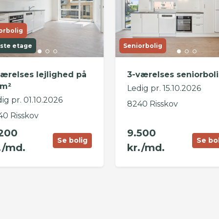
orbolig
ste etage
Seniorbolig
værelses lejlighed på
3-værelses seniorboli
 m²
Ledig pr. 15.10.2026
ig pr. 01.10.2026
8240 Risskov
40 Risskov
200
9.500
Se bolig
Se bo
./md.
kr./md.