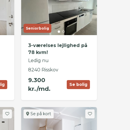
Seniorbolig
3-værelses lejlighed på
78 kvm!
Ledig nu
8240 Risskov
9.300
lig
Se bolig
kr./md.
Se på kort