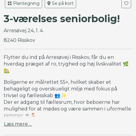
Plantegning
Se på kort
3-værelses seniorbolig!
Arresøvej 24, 1. 4.
8240 Risskov
Flytter du ind på Arresøvej i Risskov, får du en
hverdag præget af ro, tryghed og høj livskvalitet 🌿
🏡
Boligerne er målrettet 55+, hvilket skaber et
behageligt og overskueligt miljø med fokus på
trivsel og fællesskab 👥✨
Der er adgang til fællesrum, hvor beboerne har
mulighed for at mødes og være sammen i uformelle
rammer ☕🪑
Læs mere ...
Derudover er der mulighed for at tilmelde sig fælles
arrangementer, som bidrager til et aktivt og socialt