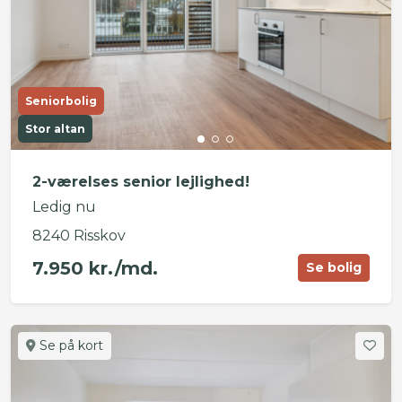
Seniorbolig
Stor altan
2-værelses senior lejlighed!
Ledig nu
8240 Risskov
7.950 kr./md.
Se bolig
Se på kort