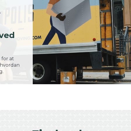
.
 ved
 for at
 hvordan
g.