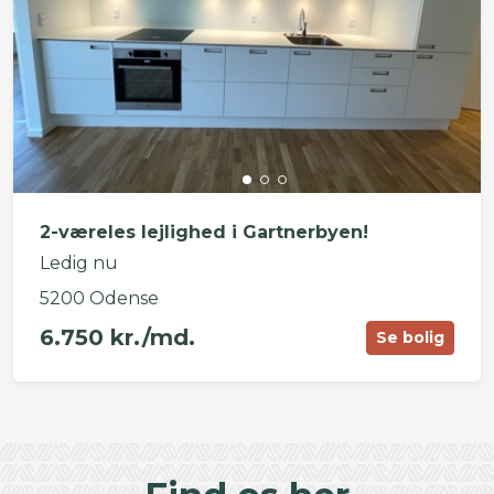
2-væreles lejlighed i Gartnerbyen!
Ledig nu
5200 Odense
6.750 kr./md.
Se bolig
©
OpenStreetMap
contributors ©
CARTO
+