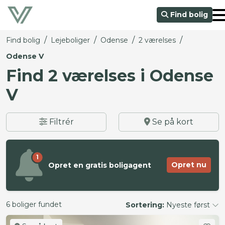
Find bolig
/
/
/
/
Find bolig
Lejeboliger
Odense
2 værelses
Odense V
Find 2 værelses i Odense
V
Filtrér
Se på kort
1
Opret nu
Opret en gratis boligagent
6 boliger fundet
Sortering:
Nyeste først