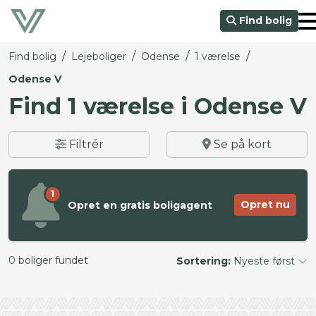
Find bolig
/
/
/
/
Find bolig
Lejeboliger
Odense
1 værelse
Odense V
Find 1 værelse i Odense V
Filtrér
Se på kort
1
Opret nu
Opret en gratis boligagent
0 boliger fundet
Sortering:
Nyeste først
©
OpenStreetMap
contributors ©
CARTO