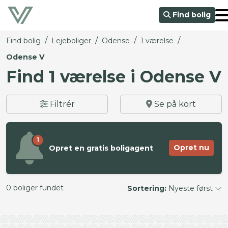
Find bolig
/
/
/
/
Find bolig
Lejeboliger
Odense
1 værelse
Odense V
Find 1 værelse i Odense V
Filtrér
Se på kort
1
Opret nu
Opret en gratis boligagent
0 boliger fundet
Sortering:
Nyeste først
©
OpenStreetMap
contributors ©
CARTO