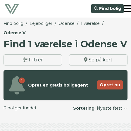
Find bolig
/
/
/
/
Find bolig
Lejeboliger
Odense
1 værelse
Odense V
Find 1 værelse i Odense V
Filtrér
Se på kort
1
Opret nu
Opret en gratis boligagent
0 boliger fundet
Sortering:
Nyeste først
©
OpenStreetMap
contributors ©
CARTO