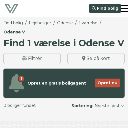
Find bolig
/
/
/
/
Find bolig
Lejeboliger
Odense
1 værelse
Odense V
Find 1 værelse i Odense V
Filtrér
Se på kort
1
Opret nu
Opret en gratis boligagent
0 boliger fundet
Sortering:
Nyeste først
©
OpenStreetMap
contributors ©
CARTO