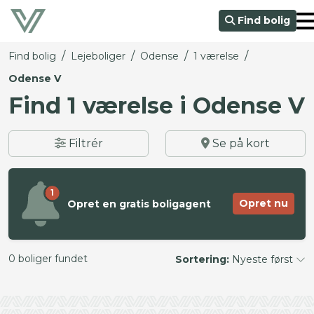
Find bolig
/
/
/
/
Find bolig
Lejeboliger
Odense
1 værelse
Odense V
Find 1 værelse i Odense V
Filtrér
Se på kort
1
Opret nu
Opret en gratis boligagent
0 boliger fundet
Sortering:
Nyeste først
©
OpenStreetMap
contributors ©
CARTO