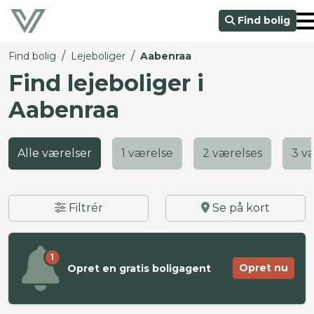
Find bolig
/
/
Find bolig
Lejeboliger
Aabenraa
Find lejeboliger i
Aabenraa
Alle værelser
1 værelse
2 værelses
3 v
Filtrér
Se på kort
1
Opret nu
Opret en gratis boligagent