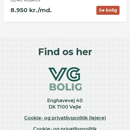
8.950 kr./md.
Se bolig
©
OpenStreetMap
contributors ©
CARTO
+
Find os her
−
Enghavevej 40
DK 7100 Vejle
Cookie- og privatlivspolitik (lejere)
Cookie- og privatlivspolitik