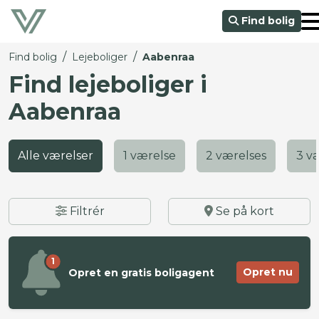
Find bolig
/
/
Find bolig
Lejeboliger
Aabenraa
Find lejeboliger i
Aabenraa
Alle værelser
1 værelse
2 værelses
3 v
Filtrér
Se på kort
1
Opret nu
Opret en gratis boligagent