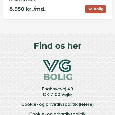
8.950 kr./md.
Se bolig
©
OpenStreetMap
contributors ©
CARTO
+
Find os her
−
Enghavevej 40
DK 7100 Vejle
Cookie- og privatlivspolitik (lejere)
Cookie- og privatlivspolitik