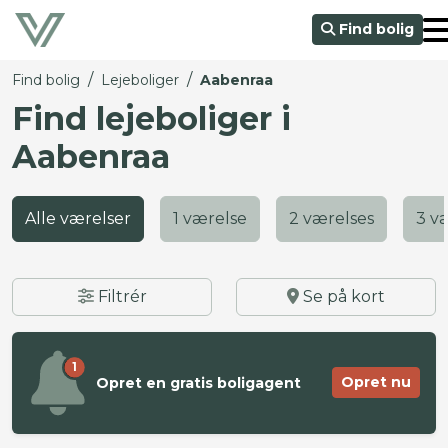
Find bolig
/
/
Find bolig
Lejeboliger
Aabenraa
Find lejeboliger i
Aabenraa
Alle værelser
1 værelse
2 værelses
3 v
Filtrér
Se på kort
1
Opret nu
Opret en gratis boligagent