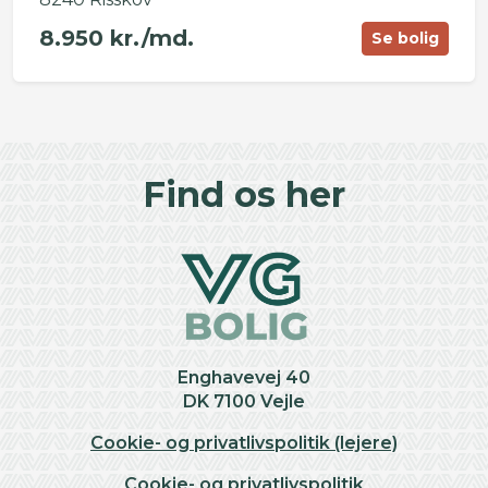
8.950 kr./md.
Se bolig
©
OpenStreetMap
contributors ©
CARTO
+
Find os her
−
Enghavevej 40
DK 7100 Vejle
Cookie- og privatlivspolitik (lejere)
Cookie- og privatlivspolitik