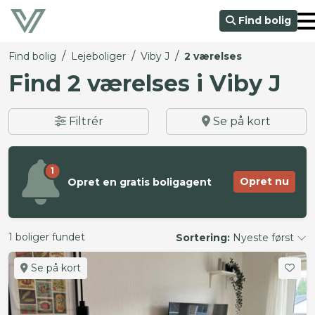
Find bolig
/
/
/
Find bolig
Lejeboliger
Viby J
2 værelses
Find 2 værelses i Viby J
Filtrér
Se på kort
1
Opret nu
Opret en gratis boligagent
1 boliger fundet
Sortering:
Nyeste først
Se på kort