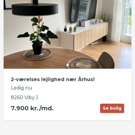
2-værelses lejlighed nær Århus!
Ledig nu
8260 Viby J
7.900 kr./md.
Se bolig
©
OpenStreetMap
contributors ©
CARTO