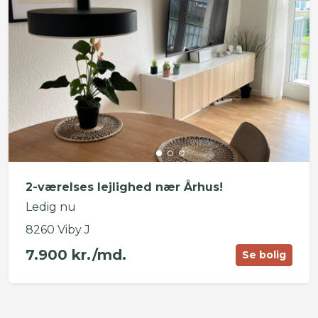
2-værelses lejlighed nær Århus!
Ledig nu
8260 Viby J
7.900 kr./md.
Se bolig
©
OpenStreetMap
contributors ©
CARTO