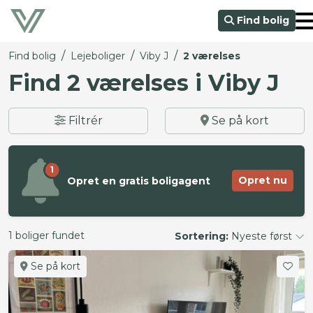
Find bolig
/
/
/
Find bolig
Lejeboliger
Viby J
2 værelses
Find 2 værelses i Viby J
Filtrér
Se på kort
1
Opret nu
Opret en gratis boligagent
1 boliger fundet
Sortering:
Nyeste først
Se på kort