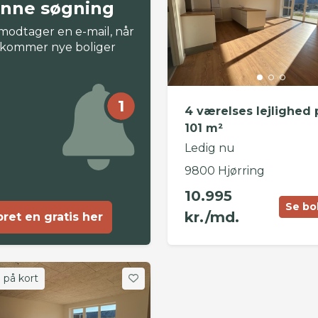
nne søgning
modtager en e-mail, når
 kommer nye boliger
1
4 værelses lejlighed 
101 m²
Ledig nu
9800 Hjørring
10.995
Se bo
kr./md.
ret en gratis her
 på kort