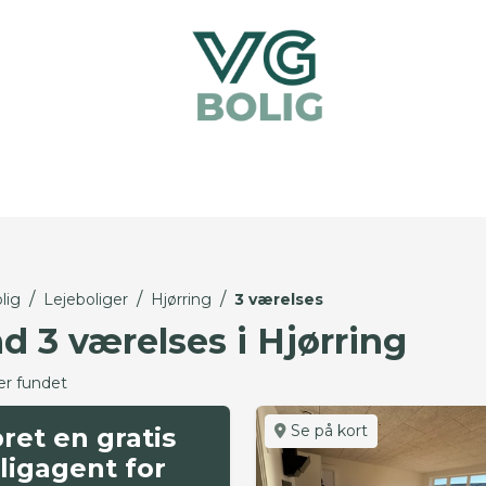
/
/
/
lig
Lejeboliger
Hjørring
3 værelses
d 3 værelses i Hjørring
er fundet
Se på kort
ret en gratis
ligagent for