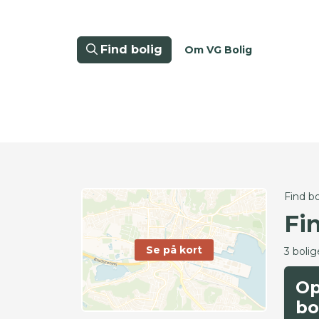
Find bolig
Om VG Bolig
Find bo
Fin
Se på kort
3 bolig
Op
bo