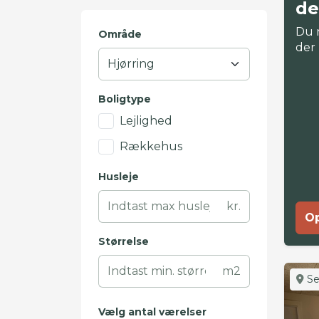
de
Du 
Område
der
Boligtype
Lejlighed
Rækkehus
Husleje
kr.
Op
Størrelse
m2
Se
Vælg antal værelser