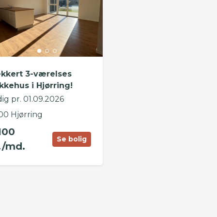
kkert 3-værelses
kkehus i Hjørring!
ig pr. 01.09.2026
00 Hjørring
100
Se bolig
./md.