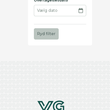
Overtagelsesdato
Ryd filter
+
−