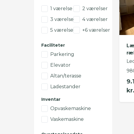
1 værelse
2 værelser
3 værelser
4 værelser
5 værelser
+6 værelser
Faciliteter
Læ
ræ
Parkering
Led
Elevator
98
Altan/terasse
9.
Ladestander
kr
Inventar
Opvaskemaskine
Vaskemaskine